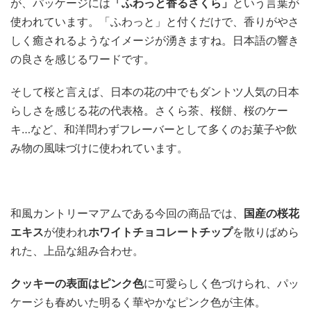
が、パッケージには
「ふわっと香るさくら」
という言葉が
使われています。「ふわっと」と付くだけで、香りがやさ
しく癒されるようなイメージが湧きますね。日本語の響き
の良さを感じるワードです。
そして桜と言えば、日本の花の中でもダントツ人気の日本
らしさを感じる花の代表格。さくら茶、桜餅、桜のケー
キ…など、和洋問わずフレーバーとして多くのお菓子や飲
み物の風味づけに使われています。
和風カントリーマアムである今回の商品では、
国産の桜花
エキス
が使われ
ホワイトチョコレートチップ
を散りばめら
れた、上品な組み合わせ。
クッキーの表面はピンク色
に可愛らしく色づけられ、パッ
ケージも春めいた明るく華やかなピンク色が主体。