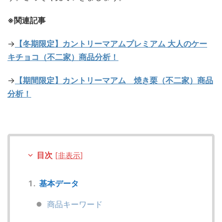
※関連記事
→
【冬期限定】カントリーマアムプレミアム 大人のケー
キチョコ（不二家）商品分析！
→
【期間限定】カントリーマアム 焼き栗（不二家）商品
分析
！
目次
[
非表示
]
基本データ
商品キーワード