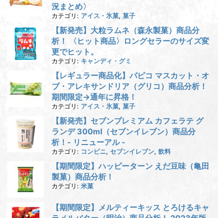
況まとめ〉
カテゴリ:
アイス・氷菓
,
菓子
【新発売】大粒ラムネ（森永製菓）商品分
析！ 〈ヒット商品〉ロングセラーのサイズ変
更でヒット。
カテゴリ:
キャンディ・グミ
【レギュラー商品化】パピコ マスカット・オ
ブ・アレキサンドリア（グリコ）商品分析！
期間限定→通年に昇格！
カテゴリ:
アイス・氷菓
,
菓子
【新発売】セブンプレミアム カフェラテ グ
ランデ 300ml（セブンイレブン）商品分
析！- リニューアル -
カテゴリ:
コンビニ
,
セブンイレブン
,
飲料
【期間限定】ハッピーターン えだ豆味（亀田
製菓）商品分析！
カテゴリ:
米菓
【期間限定】メルティーキッス とろけるキャ