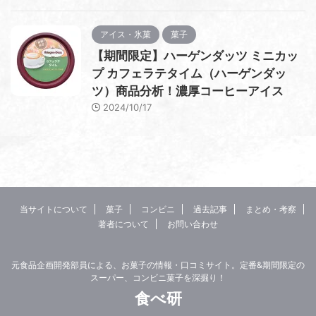
アイス・氷菓
菓子
【期間限定】ハーゲンダッツ ミニカッ
プ カフェラテタイム（ハーゲンダッ
ツ）商品分析！濃厚コーヒーアイス
2024/10/17
当サイトについて
菓子
コンビニ
過去記事
まとめ・考察
著者について
お問い合わせ
元食品企画開発部員による、お菓子の情報・口コミサイト。定番&期間限定の
スーパー、コンビニ菓子を深掘り！
食べ研