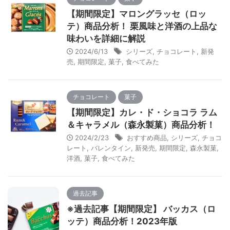
【期間限定】マロングラッセ（ロッ
テ）商品分析！ 栗風味と洋酒の上品な
味わいを詳細に解説
2024/6/13
シリーズ
,
チョコレート
,
新発
売
,
期間限定
,
菓子
,
食べてみた
チョコレート
菓子
【期間限定】カレ・ド・ショコラ ラム
＆キャラメル（森永製菓）商品分析！
2024/2/23
おすすめ商品
,
シリーズ
,
チョコ
レート
,
バレンタイン
,
新発売
,
期間限定
,
森永製菓
,
洋酒
,
菓子
,
食べてみた
過去記事
※過去記事【期間限定】 バッカス（ロ
ッテ）商品分析！2023年版