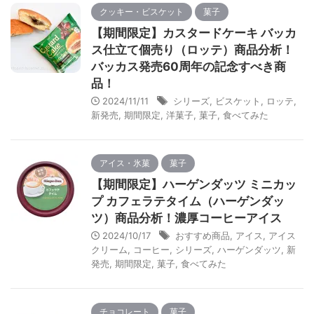
クッキー・ビスケット
菓子
【期間限定】カスタードケーキ バッカ
ス仕立て個売り（ロッテ）商品分析！
バッカス発売60周年の記念すべき商
品！
2024/11/11
シリーズ
,
ビスケット
,
ロッテ
,
新発売
,
期間限定
,
洋菓子
,
菓子
,
食べてみた
アイス・氷菓
菓子
【期間限定】ハーゲンダッツ ミニカッ
プ カフェラテタイム（ハーゲンダッ
ツ）商品分析！濃厚コーヒーアイス
2024/10/17
おすすめ商品
,
アイス
,
アイス
クリーム
,
コーヒー
,
シリーズ
,
ハーゲンダッツ
,
新
発売
,
期間限定
,
菓子
,
食べてみた
チョコレート
菓子