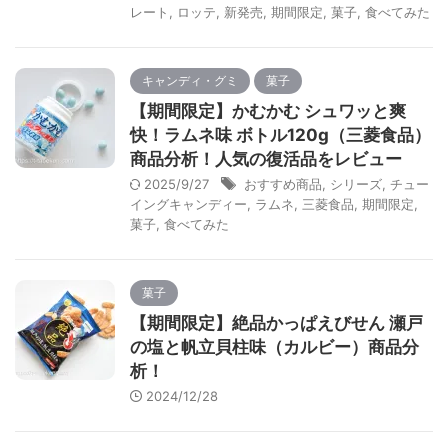
レート
,
ロッテ
,
新発売
,
期間限定
,
菓子
,
食べてみた
キャンディ・グミ
菓子
【期間限定】かむかむ シュワッと爽
快！ラムネ味 ボトル120g（三菱食品）
商品分析！人気の復活品をレビュー
2025/9/27
おすすめ商品
,
シリーズ
,
チュー
イングキャンディー
,
ラムネ
,
三菱食品
,
期間限定
,
菓子
,
食べてみた
菓子
【期間限定】絶品かっぱえびせん 瀬戸
の塩と帆立貝柱味（カルビー）商品分
析！
2024/12/28