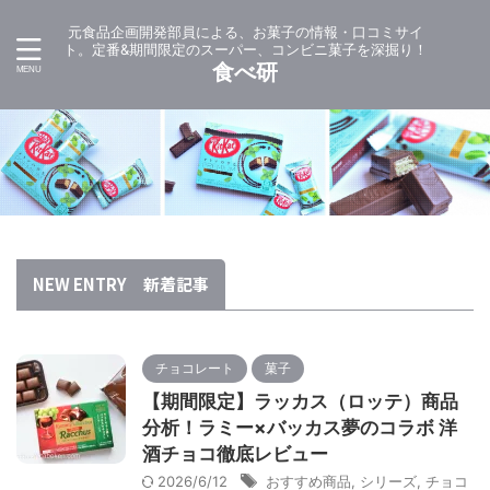
元食品企画開発部員による、お菓子の情報・口コミサイ
ト。定番&期間限定のスーパー、コンビニ菓子を深掘り！
食べ研
NEW ENTRY 新着記事
チョコレート
菓子
【期間限定】ラッカス（ロッテ）商品
分析！ラミー×バッカス夢のコラボ 洋
酒チョコ徹底レビュー
2026/6/12
おすすめ商品
,
シリーズ
,
チョコ