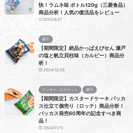
快！ラムネ味 ボトル120g（三菱食品）
商品分析！人気の復活品をレビュー
2025/9/27
菓子
【期間限定】絶品かっぱえびせん 瀬戸
の塩と帆立貝柱味（カルビー）商品分
析！
2024/12/28
クッキー・ビスケット
菓子
【期間限定】カスタードケーキ バッカ
ス仕立て個売り（ロッテ）商品分析！
バッカス発売60周年の記念すべき商
品！
2024/11/11