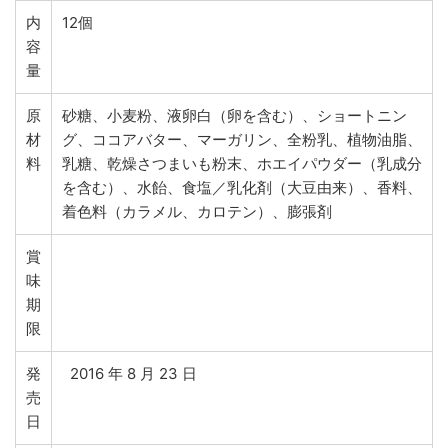
内
12個
容
量
原
砂糖、小麦粉、液卵白（卵を含む）、ショートニン
材
グ、ココアバター、マーガリン、全粉乳、植物油脂、
料
乳糖、乾燥さつまいも粉末、ホエイパウダー（乳成分
を含む）、水飴、食塩／乳化剤（大豆由来）、香料、
着色料（カラメル、カロテン）、膨張剤
賞
味
期
限
発
2016 年 8 月 23 日
売
日