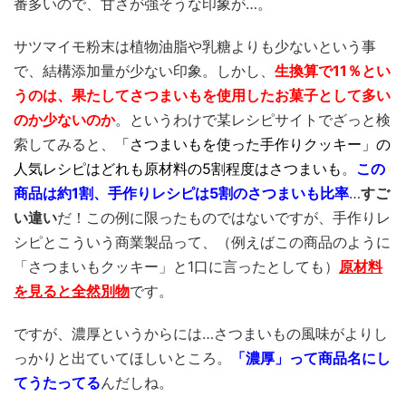
番多いので、甘さが強そうな印象が…。
サツマイモ粉末は植物油脂や乳糖よりも少ないという事
で、結構添加量が少ない印象。しかし、
生換算で11％とい
うのは、果たしてさつまいもを使用したお菓子として多い
のか少ないのか
。というわけで某レシピサイトでざっと検
索してみると、
「さつまいもを使った手作りクッキー」の
人気レシピはどれも原材料の5割程度はさつまいも
。
この
商品は約1割、手作りレシピは5割のさつまいも比率
…
すご
い違い
だ！この例に限ったものではないですが、手作りレ
シピとこういう商業製品って、（例えばこの商品のように
「さつまいもクッキー」と1口に言ったとしても）
原材料
を見ると全然別物
です。
ですが、濃厚というからには…さつまいもの風味がよりし
っかりと出ていてほしいところ。
「濃厚」って商品名にし
てうたってる
んだしね。