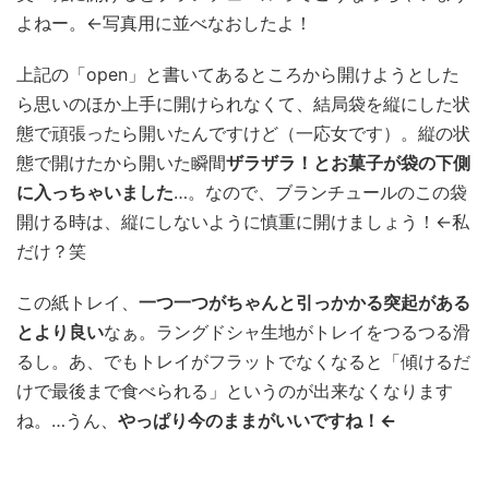
よねー。←写真用に並べなおしたよ！
上記の「open」と書いてあるところから開けようとした
ら思いのほか上手に開けられなくて、結局袋を縦にした状
態で頑張ったら開いたんですけど（一応女です）。縦の状
態で開けたから開いた瞬間
ザラザラ！とお菓子が袋の下側
に入っちゃいました
…。なので、ブランチュールのこの袋
開ける時は、縦にしないように慎重に開けましょう！←私
だけ？笑
この紙トレイ、
一つ一つがちゃんと引っかかる突起がある
とより良い
なぁ。ラングドシャ生地がトレイをつるつる滑
るし。あ、でもトレイがフラットでなくなると「傾けるだ
けで最後まで食べられる」というのが出来なくなります
ね。…うん、
やっぱり今のままがいいですね！←