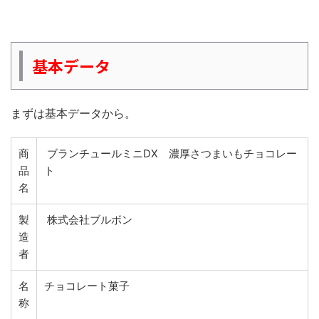
基本データ
まずは基本データから。
商
ブランチュールミニDX 濃厚さつまいもチョコレー
品
ト
名
製
株式会社ブルボン
造
者
名
チョコレート菓子
称