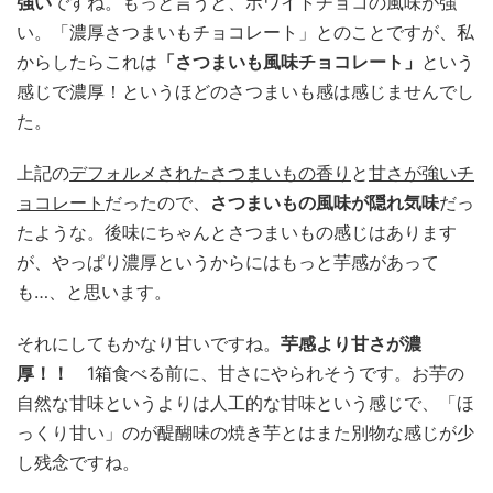
強い
ですね。もっと言うと、ホワイトチョコの風味が強
い。「濃厚さつまいもチョコレート」とのことですが、私
からしたらこれは
「さつまいも風味チョコレート」
という
感じで濃厚！というほどのさつまいも感は感じませんでし
た。
上記の
デフォルメされたさつまいもの香り
と
甘さが強いチ
ョコレート
だったので、
さつまいもの風味が隠れ気味
だっ
たような。後味にちゃんとさつまいもの感じはあります
が、やっぱり濃厚というからにはもっと芋感があって
も…、と思います。
それにしてもかなり甘いですね。
芋感より甘さが濃
厚！！
1箱食べる前に、甘さにやられそうです。お芋の
自然な甘味というよりは人工的な甘味という感じで、「ほ
っくり甘い」のが醍醐味の焼き芋とはまた別物な感じが少
し残念ですね。