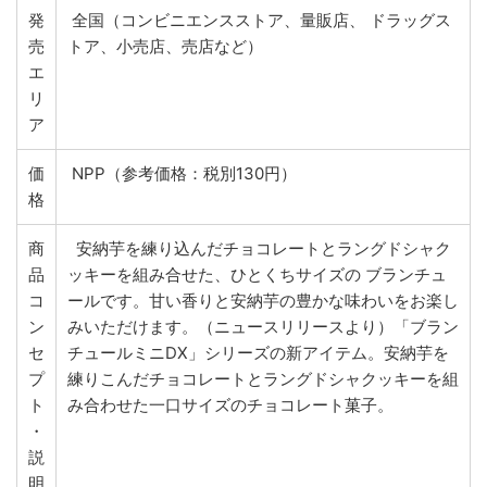
発
全国（コンビニエンスストア、量販店、 ドラッグス
売
トア、小売店、売店など）
エ
リ
ア
価
NPP（参考価格：税別130円）
格
商
安納芋を練り込んだチョコレートとラングドシャク
品
ッキーを組み合せた、ひとくちサイズの ブランチュ
コ
ールです。甘い香りと安納芋の豊かな味わいをお楽し
ン
みいただけます。（ニュースリリースより）「ブラン
セ
チュールミニDX」シリーズの新アイテム。安納芋を
プ
練りこんだチョコレートとラングドシャクッキーを組
ト
み合わせた一口サイズのチョコレート菓子。
・
説
明