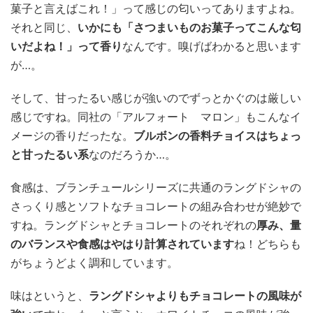
菓子と言えばこれ！」って感じの匂いってありますよね。
それと同じ、
いかにも「さつまいものお菓子ってこんな匂
いだよね！」って香り
なんです。嗅げばわかると思います
が…。
そして、甘ったるい感じが強いのでずっとかぐのは厳しい
感じですね。同社の「アルフォート マロン」もこんなイ
メージの香りだったな。
ブルボンの香料チョイスはちょっ
と甘ったるい系
なのだろうか…。
食感は、ブランチュールシリーズに共通のラングドシャの
さっくり感とソフトなチョコレートの組み合わせが絶妙で
すね。ラングドシャとチョコレートのそれぞれの
厚み、量
のバランスや食感はやはり計算されています
ね！どちらも
がちょうどよく調和しています。
味はというと、
ラングドシャよりもチョコレートの風味が