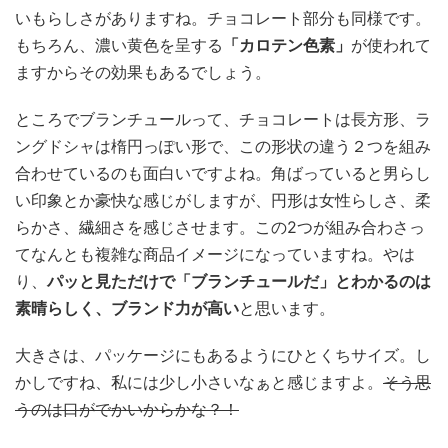
いもらしさがありますね。チョコレート部分も同様です。
もちろん、濃い黄色を呈する
「カロテン色素」
が使われて
ますからその効果もあるでしょう。
ところでブランチュールって、チョコレートは長方形、ラ
ングドシャは楕円っぽい形で、この形状の違う２つを組み
合わせているのも面白いですよね。角ばっていると男らし
い印象とか豪快な感じがしますが、円形は女性らしさ、柔
らかさ、繊細さを感じさせます。この2つが組み合わさっ
てなんとも複雑な商品イメージになっていますね。やは
り、
パッと見ただけで「ブランチュールだ」とわかるのは
素晴らしく、ブランド力が高い
と思います。
大きさは、パッケージにもあるようにひとくちサイズ。し
かしですね、私には少し小さいなぁと感じますよ。
そう思
うのは口がでかいからかな？！