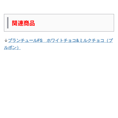
関連商品
↓
ブランチュールFS ホワイトチョコ&ミルクチョコ（ブ
ルボン）
「ブランチュールミニDX」シリーズの大元、「ブランチ
ュール」シリーズの定番ファミリーパック。こちらは個包
装の2種ミックスで、同社の定番「アルフォート」シリー
ズのFSと同じ構成ですね。