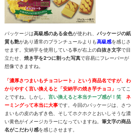
パッケージは
高級感のある金色
が使われ、
パッケージの紙
質も艶
があり通常のブランチュールよりも
高級感
を感じさ
せます。安納芋を使用している事が右上の
白抜き文字
で目
立たせ、
焼き芋を2つに割った写真
で容易にフレーバーが
想像できますね。
「濃厚さつまいもチョコレート」という商品名ですが、わ
かりやすく言い換えると「安納芋の焼き芋チョコ」
ってこ
とですね。しかし、
言い換えると本当チープ感が！笑
ネ
ーミングって本当に大事
です。今回のパッケージは、さつ
まいもの皮のあずき色、そしてホクホクとおいしそうな濃
い黄色がイメージカラーになっていますね。
筆文字の商品
名がこだわり感
を感じさせます。