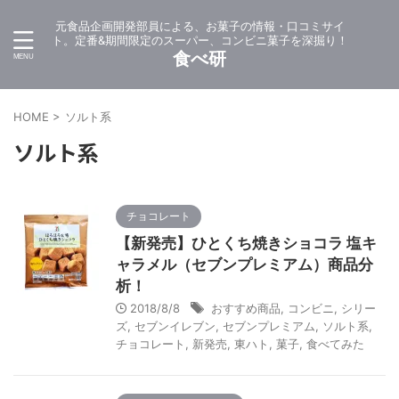
元食品企画開発部員による、お菓子の情報・口コミサイ
ト。定番&期間限定のスーパー、コンビニ菓子を深掘り！
食べ研
HOME
>
ソルト系
ソルト系
チョコレート
【新発売】ひとくち焼きショコラ 塩キ
ャラメル（セブンプレミアム）商品分
析！
2018/8/8
おすすめ商品
,
コンビニ
,
シリー
ズ
,
セブンイレブン
,
セブンプレミアム
,
ソルト系
,
チョコレート
,
新発売
,
東ハト
,
菓子
,
食べてみた