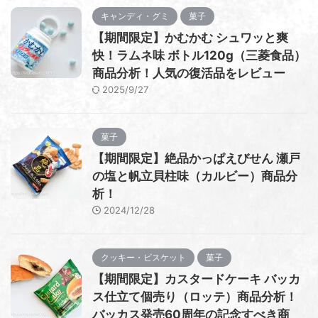
キャンディ・グミ
菓子
【期間限定】かむかむ シュワッと爽
快！ラムネ味 ボトル120g（三菱食品）
商品分析！人気の復活品をレビュー
2025/9/27
菓子
【期間限定】絶品かっぱえびせん 瀬戸
の塩と帆立貝柱味（カルビー）商品分
析！
2024/12/28
クッキー・ビスケット
菓子
【期間限定】カスタードケーキ バッカ
ス仕立て個売り（ロッテ）商品分析！
バッカス発売60周年の記念すべき商