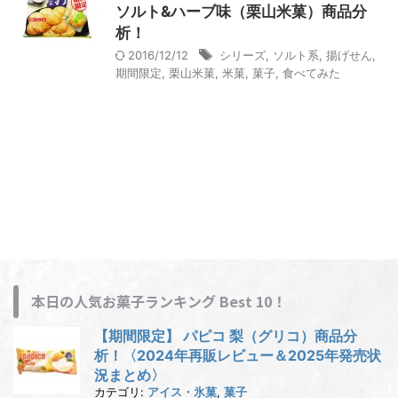
ソルト&ハーブ味（栗山米菓）商品分
析！
2016/12/12
シリーズ
,
ソルト系
,
揚げせん
,
期間限定
,
栗山米菓
,
米菓
,
菓子
,
食べてみた
本日の人気お菓子ランキング Best 10！
【期間限定】 パピコ 梨（グリコ）商品分
析！〈2024年再販レビュー＆2025年発売状
況まとめ〉
カテゴリ:
アイス・氷菓
,
菓子