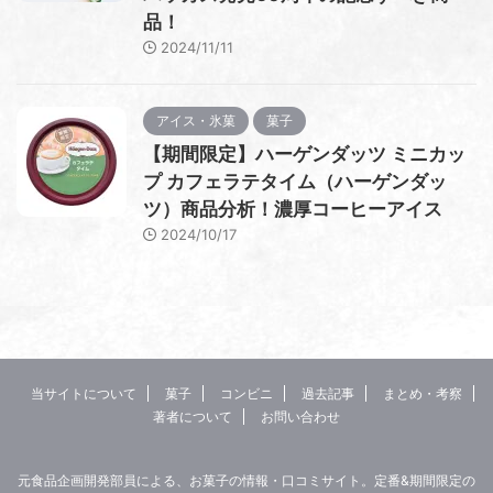
品！
2024/11/11
アイス・氷菓
菓子
【期間限定】ハーゲンダッツ ミニカッ
プ カフェラテタイム（ハーゲンダッ
ツ）商品分析！濃厚コーヒーアイス
2024/10/17
当サイトについて
菓子
コンビニ
過去記事
まとめ・考察
著者について
お問い合わせ
元食品企画開発部員による、お菓子の情報・口コミサイト。定番&期間限定の