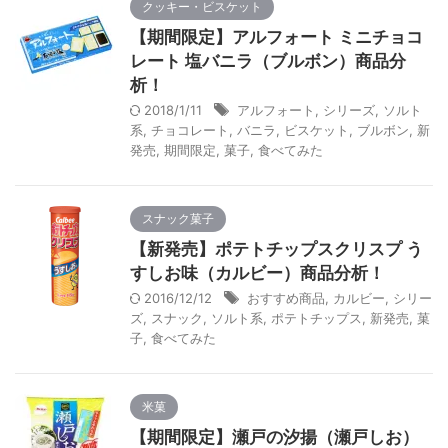
クッキー・ビスケット
【期間限定】アルフォート ミニチョコ
レート 塩バニラ（ブルボン）商品分
析！
2018/1/11
アルフォート
,
シリーズ
,
ソルト
系
,
チョコレート
,
バニラ
,
ビスケット
,
ブルボン
,
新
発売
,
期間限定
,
菓子
,
食べてみた
スナック菓子
【新発売】ポテトチップスクリスプ う
すしお味（カルビー）商品分析！
2016/12/12
おすすめ商品
,
カルビー
,
シリー
ズ
,
スナック
,
ソルト系
,
ポテトチップス
,
新発売
,
菓
子
,
食べてみた
米菓
【期間限定】瀬戸の汐揚（瀬戸しお）