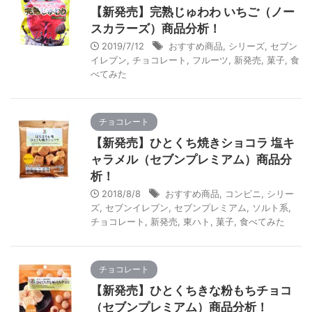
【新発売】完熟じゅわわ いちご（ノー
スカラーズ）商品分析！
2019/7/12
おすすめ商品
,
シリーズ
,
セブン
イレブン
,
チョコレート
,
フルーツ
,
新発売
,
菓子
,
食
べてみた
チョコレート
【新発売】ひとくち焼きショコラ 塩キ
ャラメル（セブンプレミアム）商品分
析！
2018/8/8
おすすめ商品
,
コンビニ
,
シリー
ズ
,
セブンイレブン
,
セブンプレミアム
,
ソルト系
,
チョコレート
,
新発売
,
東ハト
,
菓子
,
食べてみた
チョコレート
【新発売】ひとくちきな粉もちチョコ
（セブンプレミアム）商品分析！