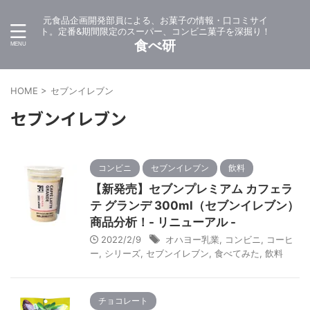
元食品企画開発部員による、お菓子の情報・口コミサイ
ト。定番&期間限定のスーパー、コンビニ菓子を深掘り！
食べ研
HOME
>
セブンイレブン
セブンイレブン
コンビニ
セブンイレブン
飲料
【新発売】セブンプレミアム カフェラ
テ グランデ 300ml（セブンイレブン）
商品分析！- リニューアル -
2022/2/9
オハヨー乳業
,
コンビニ
,
コーヒ
ー
,
シリーズ
,
セブンイレブン
,
食べてみた
,
飲料
チョコレート