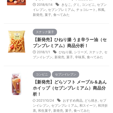
2018/6/14
きなこ
,
グミ
,
コンビニ
,
セブン
イレブン
,
セブンプレミアム
,
チョコレート
,
和風
,
新発売
,
菓子
,
食べてみた
スナック菓子
【新発売】ひねり揚 うま辛ラー油（セ
ブンプレミアム）商品分析！
2018/1/1
ひねり揚
,
シリーズ
,
スナック
,
セ
ブンイレブン
,
新発売
,
菓子
,
辛味系
,
食べてみた
コンビニ
セブンイレブン
【新発売】どらソフト メープル＆あん
ホイップ（セブンプレミアム）商品分
析！
2021/10/24
おすすめ商品
,
どら焼き
,
セブ
ンイレブン
,
セブンプレミアム
,
和スイーツ
,
和洋折
衷
,
和生菓子
,
新発売
,
菓子
,
食べてみた