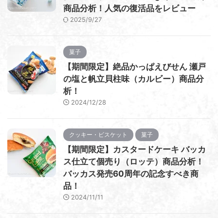
商品分析！人気の復活品をレビュー
2025/9/27
菓子
【期間限定】絶品かっぱえびせん 瀬戸
の塩と帆立貝柱味（カルビー）商品分
析！
2024/12/28
クッキー・ビスケット
菓子
【期間限定】カスタードケーキ バッカ
ス仕立て個売り（ロッテ）商品分析！
バッカス発売60周年の記念すべき商
品！
2024/11/11