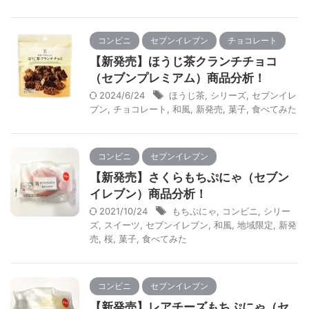
コンビニ
セブンイレブン
チョコレート
【新発売】ほうじ茶クランチチョコ
（セブンプレミアム）商品分析！
2024/6/24
ほうじ茶
,
シリーズ
,
セブンイレ
ブン
,
チョコレート
,
和風
,
新発売
,
菓子
,
食べてみた
コンビニ
セブンイレブン
【新発売】さくらもちぷにゃ（セブン
イレブン）商品分析！
2021/10/24
もちぷにゃ
,
コンビニ
,
シリー
ズ
,
スイーツ
,
セブンイレブン
,
和風
,
地域限定
,
新発
売
,
桜
,
菓子
,
食べてみた
コンビニ
セブンイレブン
【新発売】レアチーズもちぷにゃ（セ