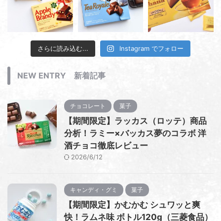
さらに読み込む...
Instagram でフォロー
NEW ENTRY 新着記事
チョコレート
菓子
【期間限定】ラッカス（ロッテ）商品
分析！ラミー×バッカス夢のコラボ 洋
酒チョコ徹底レビュー
2026/6/12
キャンディ・グミ
菓子
【期間限定】かむかむ シュワッと爽
快！ラムネ味 ボトル120g（三菱食品）