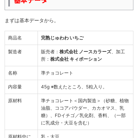
まずは基本データから。
商品名
完熟じゅわわ いちご
製造者
販売者：
株式会社 ノースカラーズ
、加工
所：
株式会社 キィポーション
名称
準チョコレート
内容量
45g ※数えたところ、5粒入り。
原材料
準チョコレート＜国内製造＞（砂糖、植物
油脂、ココアパウダー、カカオマス、乳
糖）、FDイチゴ／乳化剤、香料、（一部
に乳成分・大豆を含む）
原材料中に
乳・大豆