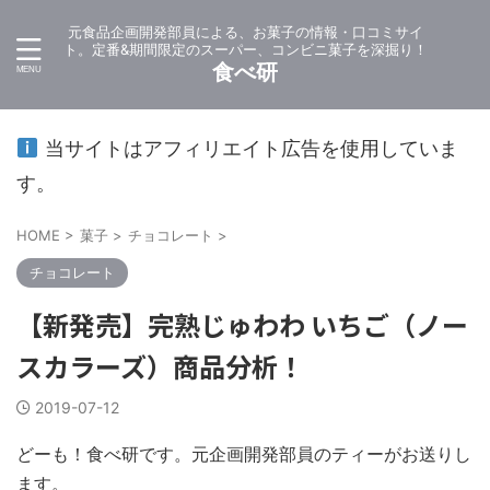
元食品企画開発部員による、お菓子の情報・口コミサイ
ト。定番&期間限定のスーパー、コンビニ菓子を深掘り！
食べ研
当サイトはアフィリエイト広告を使用していま
す。
HOME
>
菓子
>
チョコレート
>
チョコレート
【新発売】完熟じゅわわ いちご（ノー
スカラーズ）商品分析！
2019-07-12
どーも！食べ研です。元企画開発部員のティーがお送りし
ます。