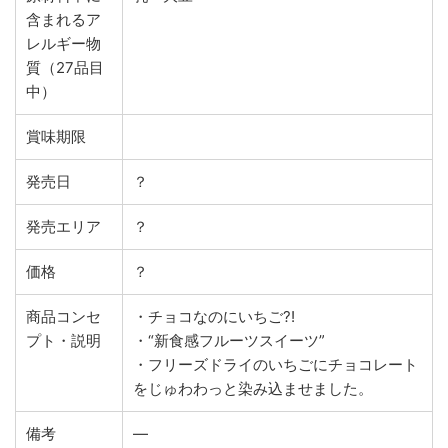
含まれるア
レルギー物
質（27品目
中）
賞味期限
発売日
？
発売エリア
？
価格
？
商品コンセ
・チョコなのにいちご?!
プト・説明
・“新食感フルーツスイーツ”
・フリーズドライのいちごにチョコレート
をじゅわわっと染み込ませました。
備考
―