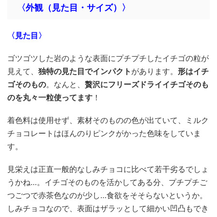
〈外観（見た目・サイズ）〉
〈見た目〉
ゴツゴツした岩のような表面にプチプチしたイチゴの粒が
見えて、
独特の見た目でインパクト
があります。
形はイチ
ゴそのもの
。なんと、
贅沢にフリーズドライイチゴそのも
のを丸々一粒使ってます
！
着色料は使用せず、素材そのものの色が出ていて、ミルク
チョコレートはほんのりピンクがかった色味をしていま
す。
見栄えは正直一般的なしみチョコに比べて若干劣るでしょ
うかね…。イチゴそのものを活かしてある分、プチプチご
つごつで赤茶色なのが少し…食欲をそそらないというか。
しみチョコなので、表面はザラッとして細かい凹凸もでき