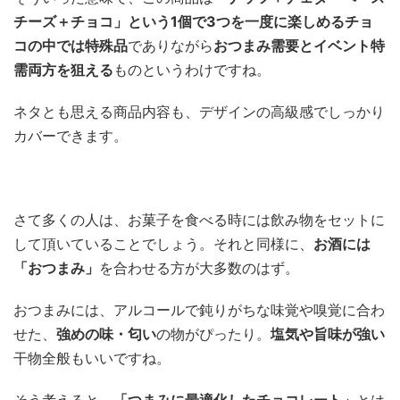
チーズ＋チョコ」という1個で3つを一度に楽しめるチョ
コの中では特殊品
でありながら
おつまみ需要とイベント特
需両方を狙える
ものというわけですね。
ネタとも思える商品内容も、デザインの高級感でしっかり
カバーできます。
さて多くの人は、お菓子を食べる時には飲み物をセットに
して頂いていることでしょう。それと同様に、
お酒には
「おつまみ」
を合わせる方が大多数のはず。
おつまみには、アルコールで鈍りがちな味覚や嗅覚に合わ
せた、
強めの味・匂い
の物がぴったり。
塩気や旨味が強い
干物全般もいいですね。
そう考えると、
「つまみに最適化したチョコレート」
とは