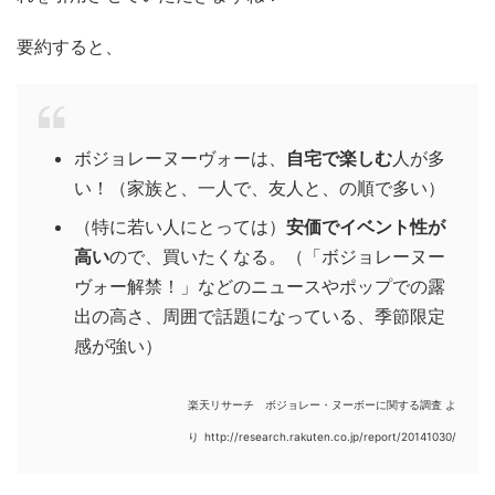
要約すると、
ボジョレーヌーヴォーは、
自宅で楽しむ
人が多
い！（家族と、一人で、友人と、の順で多い）
（特に若い人にとっては）
安価でイベント性が
高い
ので、買いたくなる。（「ボジョレーヌー
ヴォー解禁！」などのニュースやポップでの露
出の高さ、周囲で話題になっている、季節限定
感が強い）
楽天リサーチ ボジョレー・ヌーボーに関する調査 よ
り
http://research.rakuten.co.jp/report/20141030/