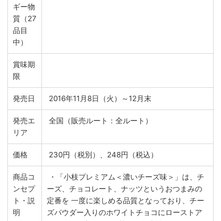
ギー物
質（27
品目
中）
賞味期
限
発売日
2016年11月8日（火）～12月末
発売エ
全国（販売ルート：全ルート）
リア
価格
230円（税別）、248円（税込）
商品コ
・「小枝プレミアム＜濃いチーズ味＞」は、チ
ンセプ
ーズ、チョコレート、ナッツというおつまみの
ト・説
定番を 一度に楽しめる品質となっており、チー
明
ズパウダー入りのホワイトチョコにローストア