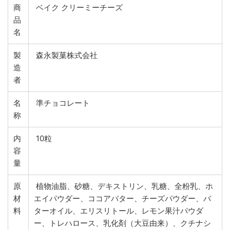
商
ベイク クリーミーチーズ
品
名
製
森永製菓株式会社
造
者
名
準チョコレート
称
内
10粒
容
量
原
植物油脂、砂糖、デキストリン、乳糖、全粉乳、ホ
材
エイパウダー、ココアバター、チーズパウダー、バ
料
ターオイル、エリスリトール、レモン果汁パウダ
ー、トレハロース、乳化剤（大豆由来）、クチナシ