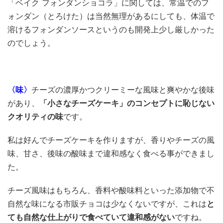
「ベイク フォンダンショコラ」に関しては、常温でのフ
ォンダン（とろけた）は当然無理があるにしても、体温で
溶けるフォンダンソースというのも開発上少し厳しかった
のでしょう。
〈味〉
チーズの濃厚かつクリーミーな風味と爽やかな後味
があり、
「小さなチーズケーキ」のコンセプトに恥じない
クオリティの味
です。
私は好んでチーズケーキを作りますが、香りやチーズの風
味、甘さ、後味の酸味まで違和感なく食べる事ができまし
た。
チーズ風味はもちろん、香料や酸味料といった添加物で不
自然な味になる市販チョコは少なくないですが、これは
と
ても自然な仕上がりで食べていて違和感がない
ですね。