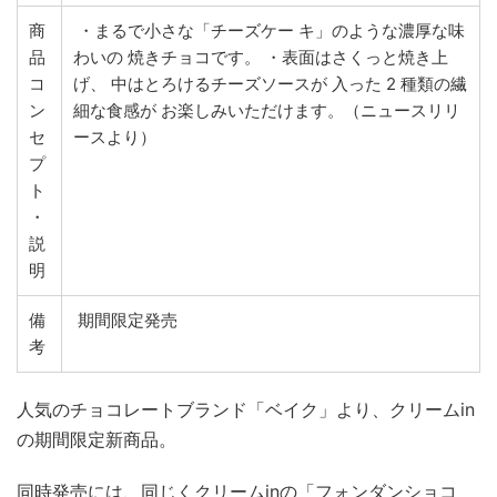
商
・まるで小さな「チーズケー キ」のような濃厚な味
品
わいの 焼きチョコです。 ・表面はさくっと焼き上
コ
げ、 中はとろけるチーズソースが 入った 2 種類の繊
ン
細な食感が お楽しみいただけます。（ニュースリリ
セ
ースより）
プ
ト
・
説
明
備
期間限定発売
考
人気のチョコレートブランド「ベイク」より、クリームin
の期間限定新商品。
同時発売には、同じくクリームinの「フォンダンショコ