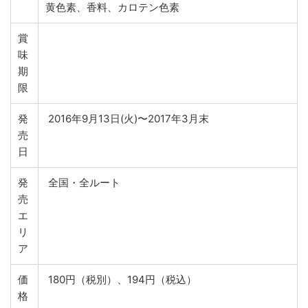
黄色素、香料、カロテン色素
賞
味
期
限
発
2016年9月13日(火)〜2017年3月末
売
日
発
全国・全ルート
売
エ
リ
ア
価
180円（税別）、194円（税込）
格