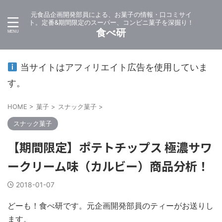
元食品企画開発部員による、お菓子の情報・口コミサイ
ト。定番&期間限定のスーパー、コンビニ菓子を深掘り！
食べ研
当サイトはアフィリエイト広告を使用していま
す。
HOME
>
菓子
>
スナック菓子
>
スナック菓子
【期間限定】ポテトチップス 極濃サワ
ークリーム味（カルビー）商品分析！
2018-01-07
どーも！食べ研です。元企画開発部員のティーがお送りし
ます。