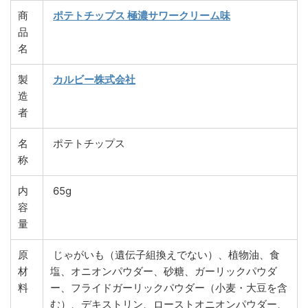
商
ポテトチップス 極濃サワークリーム味
品
名
製
カルビー株式会社
造
者
名
ポテトチップス
称
内
65g
容
量
原
じゃがいも（遺伝子組換えでない）、植物油、食
材
塩、オニオンパウダー、砂糖、ガーリックパウダ
料
ー、フライドガーリックパウダー（小麦・大豆を含
む）、デキストリン、ローストオニオンパウダー、