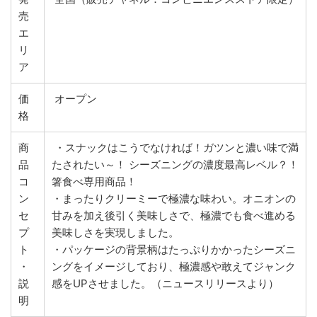
売
エ
リ
ア
価
オープン
格
商
・スナックはこうでなければ！ガツンと濃い味で満
品
たされたい～！ シーズニングの濃度最高レベル？！
コ
箸食べ専用商品！
ン
・まったりクリーミーで極濃な味わい。オニオンの
セ
甘みを加え後引く美味しさで、極濃でも食べ進める
プ
美味しさを実現しました。
ト
・パッケージの背景柄はたっぷりかかったシーズニ
・
ングをイメージしており、極濃感や敢えてジャンク
説
感をUPさせました。（ニュースリリースより）
明