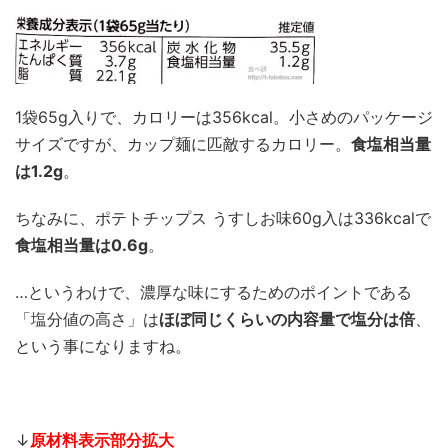
1袋65g入りで、カロリーは356kcal。小さめのパッケージ
サイズですが、カップ麺に匹敵するカロリー。
食塩相当量
は1.2g
。
ちなみに、ポテトチップス うすしお味60g入は336kcalで
食塩相当量は0.6g
。
…というわけで、濃厚な味にするためのポイントである
「塩分値の高さ」は
ほぼ同じくらいの内容量で塩分は倍
、
という事になりますね。
↓
原材料表示部分拡大