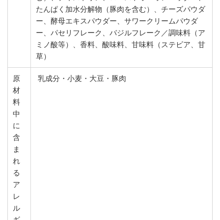
たんぱく加水分解物（豚肉を含む）、チーズパウダ
ー、酵母エキスパウダー、サワークリームパウダ
ー、パセリフレーク、バジルフレーク／調味料（ア
ミノ酸等）、香料、酸味料、甘味料（ステビア、甘
草）
原
乳成分・小麦・大豆・豚肉
材
料
中
に
含
ま
れ
る
ア
レ
ル
ギ