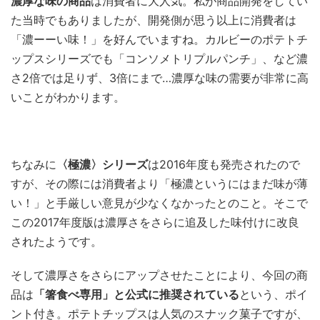
濃厚な味の商品
は消費者に大人気。私が商品開発をしてい
た当時でもありましたが、開発側が思う以上に消費者は
「濃ーーい味！」を好んでいますね。カルビーのポテトチ
ップスシリーズでも「コンソメトリプルパンチ」、など濃
さ2倍では足りず、3倍にまで…濃厚な味の需要が非常に高
いことがわかります。
ちなみに
〈極濃〉シリーズ
は2016年度も発売されたので
すが、その際には消費者より「極濃というにはまだ味が薄
い！」と手厳しい意見が少なくなかったとのこと。そこで
この2017年度版は濃厚さをさらに追及した味付けに改良
されたようです。
そして濃厚さをさらにアップさせたことにより、今回の商
品は
「箸食べ専用」と公式に推奨されている
という、ポイ
ント付き。ポテトチップスは人気のスナック菓子ですが、