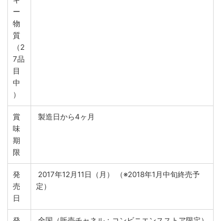
ー
物
質
（2
7品
目
中
）
賞
製造日から4ヶ月
味
期
限
発
2017年12月11日（月） （※2018年1月中旬終売予
売
定）
日
発
全国（販売チャネル：コンビニエンスストア限定）