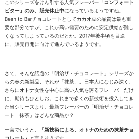
このシリーズをけん引する人気フレーバー
「コンフォート
ビター」のみ、販売休止中
になっているようですね。
Bean to Barチョコレートとしてカカオ豆の品質は最も重
要な部分ですが、これが高い需要のために安定供給が難し
くなってしまっているのだとか。2017年後半頃を目途
に、販売再開に向けて進んでいるようです。
さて、そんな話題の「明治ザ・チョコレート」シリーズか
らの春の新製品、それが「抹茶」。日本人になじみ深く、
さらにオトナ女性を中心に高い人気を誇るフレーバーだけ
に、期待もひとしお。これまで多くの新技術を投入してき
た当シリーズより、最新フレーバーの「明治ザ・チョコレ
ート 抹茶」はどんな商品か？
一言でいうと、
「新技術による、オトナのための抹茶チョ
コレート」
と言えそうです。